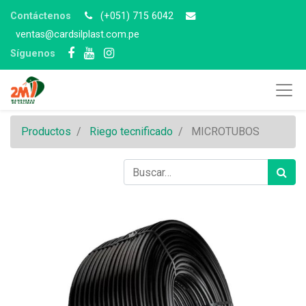
Contáctenos
(+051) 715 6042
v
entas@cardsilplast.com.pe
Síguenos
Productos
Riego tecnificado
MICROTUBOS